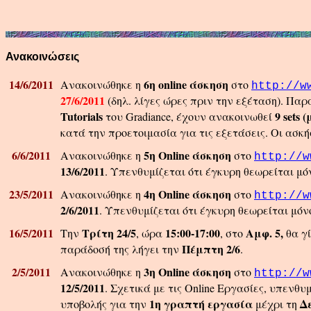
Ανακοινώσεις
14/6/2011
6η online άσκηση
Ανακοινώθηκε η
στο
http://w
27/6/2011
(δηλ. λίγες ώρες πριν την εξέταση). Πα
Tutorials
9 sets
του Gradiance, έχουν ανακοινωθεί
κατά την προετοιμασία για τις εξετάσεις. Οι ασκή
6/6/2011
5η Online άσκηση
Ανακοινώθηκε η
στο
http://w
13/6/2011
. Υπενθυμίζεται ότι έγκυρη θεωρείται μ
23/5/2011
4η Online άσκηση
Ανακοινώθηκε η
στο
http://w
2/6/2011
. Υπενθυμίζεται ότι έγκυρη θεωρείται μόν
16/5/2011
Τρίτη 24/5
15:00-17:00
Αμφ. 5,
Την
, ώρα
, στο
θα γί
Πέμπτη 2/6
παράδοσή της λήγει την
.
2/5/2011
3η Online άσκηση
Ανακοινώθηκε η
στο
http://w
12/5/2011
. Σχετικά με τις Online Εργασίες, υπενθ
1η γραπτή εργασία
Δ
υποβολής για την
μέχρι τη