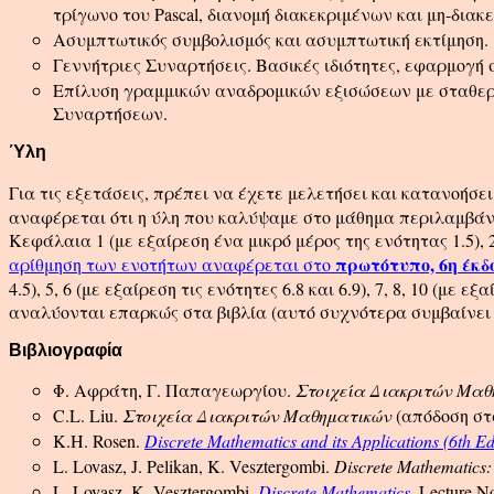
τρίγωνο του Pascal, διανομή διακεκριμένων και μη-δια
Ασυμπτωτικός συμβολισμός και ασυμπτωτική εκτίμηση.
Γεννήτριες Συναρτήσεις. Βασικές ιδιότητες, εφαρμογή
Επίλυση γραμμικών αναδρομικών εξισώσεων με σταθερού
Συναρτήσεων.
Ύλη
Για τις εξετάσεις, πρέπει να έχετε μελετήσει και κατανοήσε
αναφέρεται ότι η ύλη που καλύψαμε στο μάθημα περιλαμβάνει ότ
Κεφάλαια 1 (με εξαίρεση ένα μικρό μέρος της ενότητας 1.5), 2, 3
πρωτότυπο, 6η έκδ
αρίθμηση των ενοτήτων αναφέρεται στο
4.5), 5, 6 (με εξαίρεση τις ενότητες 6.8 και 6.9), 7, 8, 10 (
αναλύονται επαρκώς στα βιβλία (αυτό συχνότερα συμβαίνει με
Βιβλιογραφία
Φ. Αφράτη, Γ. Παπαγεωργίου.
Στοιχεία Διακριτών Μαθ
C.L. Liu.
Στοιχεία Διακριτών Μαθηματικών
(απόδοση στ
K.H. Rosen.
Discrete Mathematics and its Applications (6th Ed
L. Lovasz, J. Pelikan, K. Vesztergombi.
Discrete Mathematics
L. Lovasz, K. Vesztergombi.
Discrete Mathematics
. Lecture No