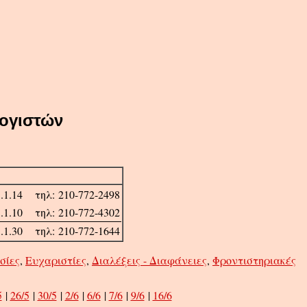
λογιστών
.1.14
τηλ: 210-772-2498
.1.10
τηλ: 210-772-4302
.1.30
τηλ: 210-772-1644
σίες
,
Ευχαριστίες
,
Διαλέξεις - Διαφάνειες
,
Φροντιστηριακές
5
|
26/5
|
30/5
|
2/6
|
6/6
|
7/6
|
9/6
|
16/6