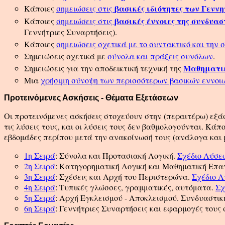
βασικές ιδιότητες των Γεν
Κάποιες
σημειώσεις στις
βασικές έννοιες της συνδυασ
Κάποιες
σημειώσεις στις
Γεννήτριες Συναρτήσεις).
Κάποιες
σημειώσεις σχετικά με το συντακτικό και την 
Σημειώσεις σχετικά με
σύνολα και πράξεις συνόλων
.
Μαθηματι
Σημειώσεις για την αποδεικτική τεχνική της
Μια
χρήσιμη σύνοψη των περισσότερων βασικών εννοι
Προτεινόμενες Ασκήσεις - Θέματα Εξετάσεων
Οι προτεινόμενες ασκήσεις στοχεύουν στην (περαιτέρω) εξά
τις λύσεις τους, και οι λύσεις τους δεν βαθμολογούνται. Κά
εβδομάδες περίπου μετά την ανακοίνωσή τους (ανάλογα και 
1η Σειρά
: Σύνολα και Προτασιακή Λογική.
Σχέδιο Λύσε
2η Σειρά
: Κατηγορηματική Λογική και Μαθηματική Επ
3η Σειρά
: Σχέσεις και Αρχή του Περιστερώνα.
Σχέδιο 
4η Σειρά
: Τυπικές γλώσσες, γραμματικές, αυτόματα.
Σχ
5η Σειρά
: Αρχή Εγκλεισμού - Αποκλεισμού. Συνδυαστικ
6η Σειρά
: Γεννήτριες Συναρτήσεις και εφαρμογές τους